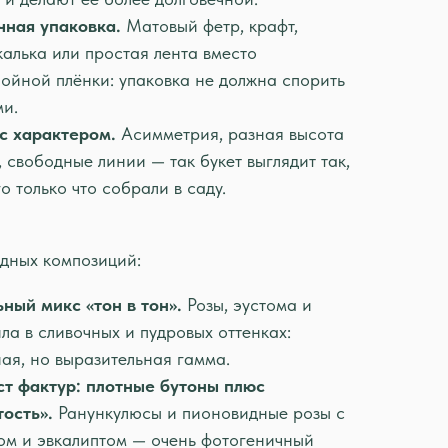
чная упаковка.
Матовый фетр, крафт,
калька или простая лента вместо
ойной плёнки: упаковка не должна спорить
ми.
с характером.
Асимметрия, разная высота
, свободные линии — так букет выглядит так,
го только что собрали в саду.
дных композиций:
ный микс «тон в тон».
Розы, эустома и
ла в сливочных и пудровых оттенках:
ая, но выразительная гамма.
т фактур: плотные бутоны плюс
ость».
Ранункулюсы и пионовидные розы с
ом и эвкалиптом — очень фотогеничный