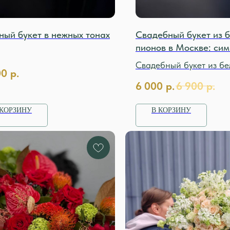
ный букет в нежных тонах
Свадебный букет из 
пионов в Москве: сим
нежности и чистоты
Свадебный букет из бе
00
р.
пионов — это объём, ф
6 000
р.
6 900
р.
благородная чистота.
 КОРЗИНУ
В КОРЗИНУ