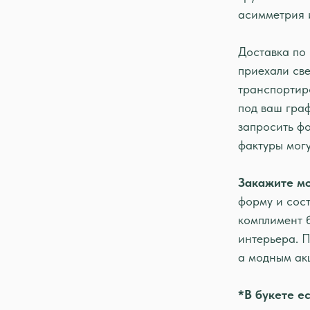
асимметрия 
Доставка по 
приехали све
транспортир
под ваш гра
запросить фо
фактуры могу
Закажите м
форму и сост
комплимент 
интерьера. П
а модным ак
*В букете е