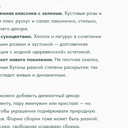
.
енная классика с зеленью.
Кустовые розы и
и плюс рускус и салал: лаконично, стильно,
него декора.
 сухоцветами.
Хлопок и лагурус в сочетании
ыми розами и эустомой — долговечная
ция с модной «деревенской» эстетикой.
кет нового поколения.
Не плотная охапка,
ные бутоны разной степени раскрытия: так
ыглядит живым и динамичным.
можно добавить деликатный декор:
енту, пару жемчужин или кристалл — но
 чтобы украшения подчёркивали природную
ов. Форма сборки тоже может быть разной:
сика, свободная «садовая» сборка,