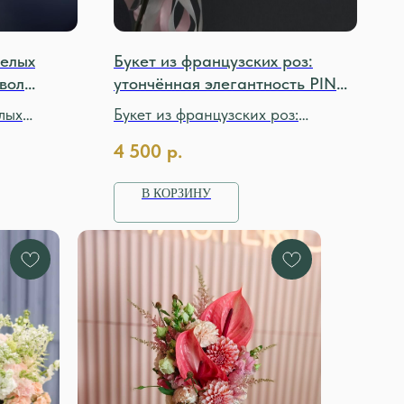
белых
Букет из французских роз:
вол
утончённая элегантность PINK
MONDEAL
лых
Букет из французских роз:
актура и
изысканная нежность и
4 500
р.
благородный объём
В КОРЗИНУ