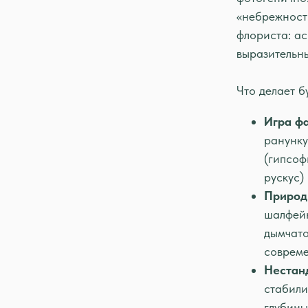
«небрежность
флориста: ас
выразительн
Что делает б
Игра фа
ранунку
(гипсоф
рускус)
Природ
шалфейн
дымчато
совреме
Нестан
стабили
глубины