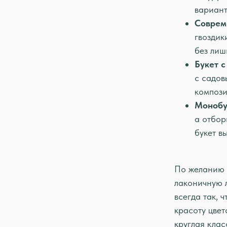
вариант
Соврем
гвоздик
без лиш
Букет с
с садов
компози
Монобу
а отбор
букет в
По желанию 
лаконичную л
всегда так,
красоту цвет
круглая клас