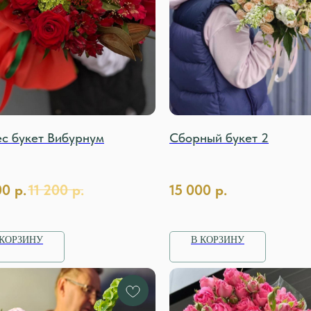
ес букет Вибурнум
Сборный букет 2
00
р.
11 200
р.
15 000
р.
 КОРЗИНУ
В КОРЗИНУ