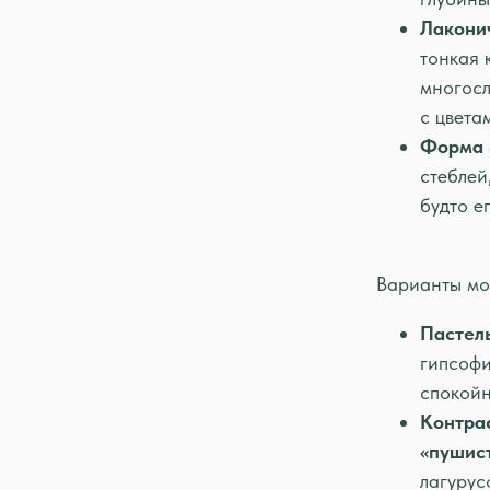
Лакони
тонкая 
многосл
с цвета
Форма 
стеблей
будто е
Варианты мо
Пастель
гипсофи
спокойн
Контрас
«пушист
лагурус