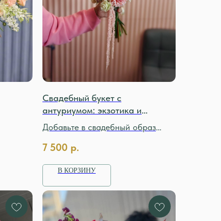
Свадебный букет с
антуриумом: экзотика и
элегантность в образе невесты
Добавьте в свадебный образ
нотку экзотики: букет с
7 500
р.
антуриумом смотрится стильно и
современно.
В КОРЗИНУ