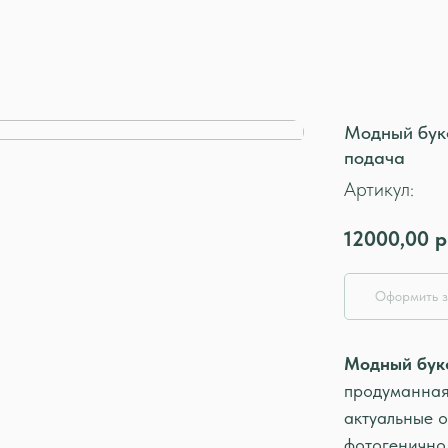
Модный буке
подача
Артикул:
12000,00
р
Оформить з
Модный бук
продуманная 
актуальные о
фотогенично.