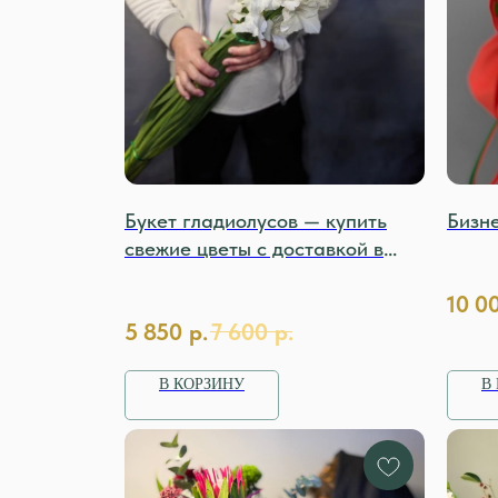
Букет гладиолусов — купить
Бизн
свежие цветы с доставкой в
Москве.
10 0
5 850
р.
7 600
р.
В КОРЗИНУ
В