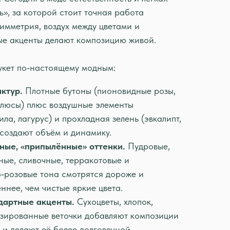
», за которой стоит точная работа
имметрия, воздух между цветами и
ые акценты делают композицию живой.
укет по‑настоящему модным:
ктур.
Плотные бутоны (пионовидные розы,
люсы) плюс воздушные элементы
ила, лагурус) и прохладная зелень (эвкалипт,
 создают объём и динамику.
ные, «припылённые» оттенки.
Пудровые,
ые, сливочные, терракотовые и
‑розовые тона смотрятся дороже и
ннее, чем чистые яркие цвета.
дартные акценты.
Сухоцветы, хлопок,
зированные веточки добавляют композиции
 и делают её более долговечной.