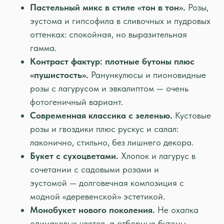
Пастельный микс в стиле «тон в тон».
Розы,
эустома и гипсофила в сливочных и пудровых
оттенках: спокойная, но выразительная
гамма.
Контраст фактур: плотные бутоны плюс
«пушистость».
Ранункулюсы и пионовидные
розы с лагурусом и эвкалиптом — очень
фотогеничный вариант.
Современная классика с зеленью.
Кустовые
розы и гвоздики плюс рускус и салал:
лаконично, стильно, без лишнего декора.
Букет с сухоцветами.
Хлопок и лагурус в
сочетании с садовыми розами и
эустомой — долговечная композиция с
модной «деревенской» эстетикой.
Монобукет нового поколения.
Не охапка
одинаковых цветов, а отборные бутоны