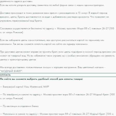
удаленности адреса доставки.
Если вы хотите ускорить доставку, свяжитесь по любой форме связи с нашим администратором.
Доставка происходит в точно указанное вами время с расхождением в 15 минут. В жаркий период
времени, цветы, букеты доставляются на воде с добавлением раствора хризолита. Что позволяет не
утрачивать первоначальный вид букета.
Самовывоз осуществляется бесплатно по адресу: г. Москва, проспект Мира 88 к.1, павильон 26-27 (100
м. от метро Рижская).
Если вы забираете цветы самостоятельно, вам доступно рассчитаться картой по терминалу или
наличными. Так же вы сможете оплатить картой на сайте или курьеру наличными.
При доставке цветов клиент вправе не принять букет, если цветы подмёрзли в зимний период времени или
имеют не товарный вид. Но во избежание таких случаев мы с особым вниманием обращаем на свежесть
цветка и транспортировку цветов.
Мы всегда доставляем положительные эмоции и хорошее настроение. Ваш цветочный магазин -
"МОДНЫЙ БУКЕТ".
ОПЛАТА
На сайте вы сможете выбрать удобный способ для оплаты товара:
— Банковской картой Visa, Mastercard, МИР
— По эквайрингу в салоне по адресу г. Москва проспект вира 88 к.1 павильон 26-27 Модный букет. (100
м. от метро Рижская)
— По квитанции в отделении банка
— Наличными в салоне по адресу г. Москва проспект вира 88 к.1 павильон 26-27 Модный букет. (100 м.