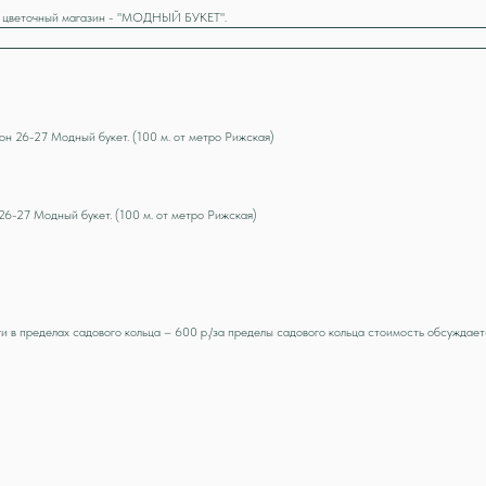
ш цветочный магазин - "МОДНЫЙ БУКЕТ".
ьон 26-27 Модный букет. (100 м. от метро Рижская)
26-27 Модный букет. (100 м. от метро Рижская)
и в пределах садового кольца – 600 р./за пределы садового кольца стоимость обсуждает