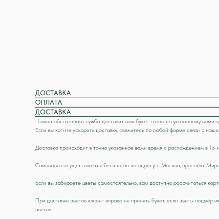
ДОСТАВКА
ОПЛАТА
ДОСТАВКА
Наша собственная служба доставит ваш букет точно по указанному вами адр
Если вы хотите ускорить доставку, свяжитесь по любой форме связи с наш
Доставка происходит в точно указанное вами время с расхождением в 15 м
Самовывоз осуществляется бесплатно по адресу: г. Москва, проспект Мира 
Если вы забираете цветы самостоятельно, вам доступно рассчитаться карт
При доставке цветов клиент вправе не принять букет, если цветы подмёр
цветов.