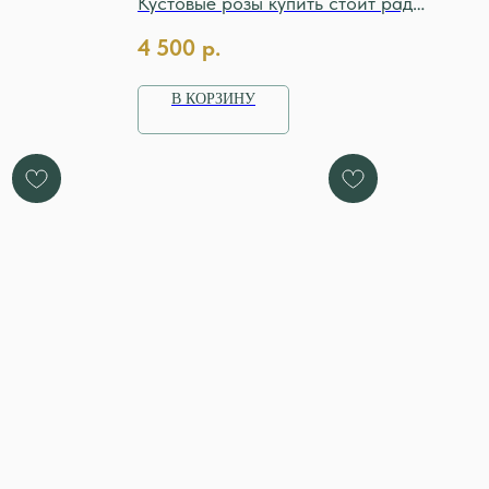
Кустовые розы купить стоит ради
их объёма и нежности: на одной
4 500
р.
ветке — несколько бутонов.
В КОРЗИНУ