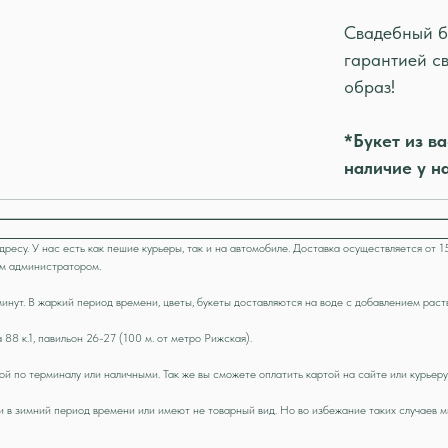
Свадебный бу
гарантией с
образ!
*Букет из в
наличие у н
есу. У нас есть как пешие курьеры, так и на автомобиле. Доставка осуществляется от 1
им администратором.
инут. В жаркий период времени, цветы, букеты доставляются на воде с добавлением раств
88 к.1, павильон 26-27 (100 м. от метро Рижская).
ой по терминалу или наличными. Так же вы сможете оплатить картой на сайте или курьер
зли в зимний период времени или имеют не товарный вид. Но во избежание таких случаев