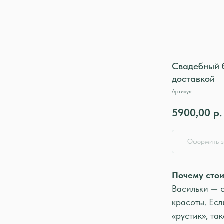
Свадебный б
доставкой
Артикул:
5900,00
р.
Оформить з
Почему стои
Васильки — 
красоты. Есл
«рустик», та