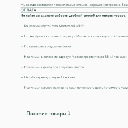
Мы всегда доставляем положительные эмоции и хорошее настроение. Ва
ОПЛАТА
На сайте вы сможете выбрать удобный способ для оплаты товара:
— Банковской картой Visa, Mastercard, МИР
— По эквайрингу в салоне по адресу г. Москва проспект вира 88 к.1 павил
— По квитанции в отделении банка
— Наличными в салоне по адресу г. Москва проспект вира 88 к.1 павильон 
— Наличными курьеру при получении цветов
— Онлайн переводом через Сбербанк
— Наличными курьеру, если вы не сами принимаете цветы (стоимость услуг
Похожие товары ⤵