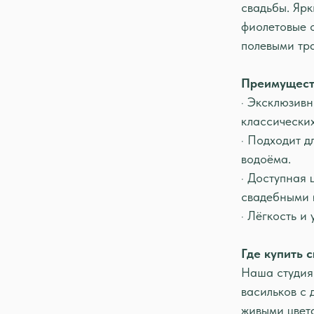
свадьбы. Ярк
фиолетовые 
полевыми тр
Преимуществ
· Эксклюзив
классических
· Подходит д
водоёма.
· Доступная
свадебными 
· Лёгкость и 
Где купить 
Наша студия 
васильков с 
живыми цвет