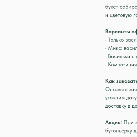
букет собира
и цветовую г
Варианты о
· Только васи
· Микс: васи
· Васильки с
· Композиция
Как заказат
Оставьте зая
уточним дату
доставку в д
Акция:
При з
бутоньерку д