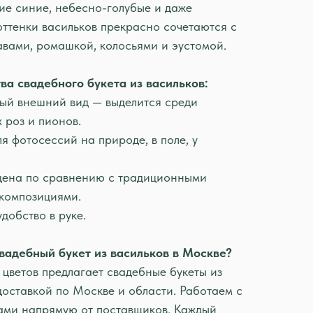
ие синие, небесно-голубые и даже
оттенки васильков прекрасно сочетаются с
авами, ромашкой, колосьями и эустомой.
а свадебного букета из васильков:
ный внешний вид — выделится среди
 роз и пионов.
ля фотосессий на природе, в поле, у
 цена по сравнению с традиционными
композициями.
удобство в руке.
свадебный букет из васильков в Москве?
цветов предлагает свадебные букеты из
доставкой по Москве и области. Работаем с
ами напрямую от поставщиков. Каждый