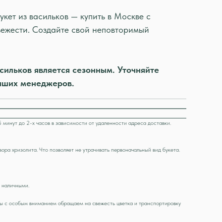
кет из васильков — купить в Москве с
вежести. Создайте свой неповторимый
асильков является сезонным. Уточняйте
аших менеджеров.
5 минут до 2-х часов в зависимости от удаленности адреса доставки.
ора хризолита. Что позволяет не утрачивать первоначальный вид букета.
у наличными.
 мы с особым вниманием обращаем на свежесть цветка и транспортировку