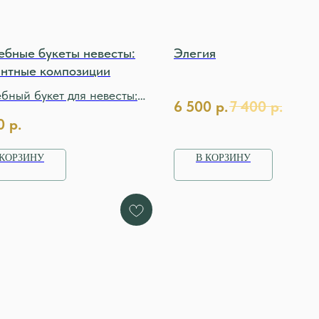
ебные букеты невесты:
Элегия
антные композиции
бный букет для невесты:
6 500
р.
7 400
р.
нтность и нежность
0
р.
 КОРЗИНУ
В КОРЗИНУ