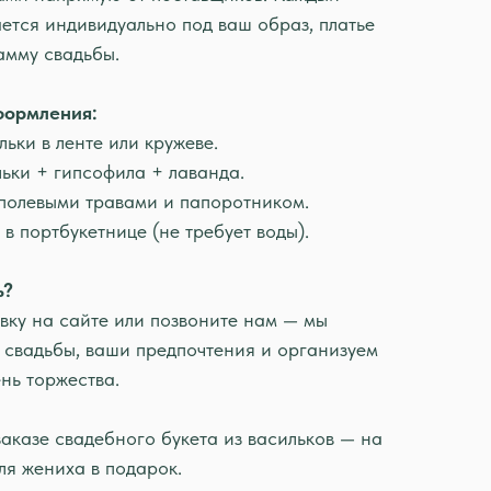
ется индивидуально под ваш образ, платье
амму свадьбы.
формления:
льки в ленте или кружеве.
льки + гипсофила + лаванда.
 полевыми травами и папоротником.
 в портбукетнице (не требует воды).
ь?
вку на сайте или позвоните нам — мы
 свадьбы, ваши предпочтения и организуем
ень торжества.
аказе свадебного букета из васильков — на
ля жениха в подарок.