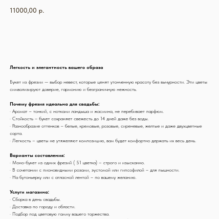
11000,00
р.
Оформить заказ
Легкость и элегантность вашего образа
Букет из фрезии — выбор невест, которые ценят утонченную красоту без вычурности. Эти цветы
символизируют доверие, гармонию и безграничную нежность.
Почему фрезия идеальна для свадьбы:
· Аромат – тонкий, с нотками ландыша и жасмина, не перебивает парфюм.
· Стойкость – букет сохраняет свежесть до 14 дней даже без воды.
· Разнообразие оттенков – белые, кремовые, розовые, сиреневые, желтые и даже двухцветные
сорта.
· Легкость – цветы не утяжеляют композицию, вам будет комфортно держать их весь день.
Варианты составления:
· Моно-букет из одних фрезий ( 51 цветка) – строго и изысканно.
· В сочетании с пионовидными розами, эустомой или гипсофилой – для пышности.
· На бутоньерку или с атласной лентой – по вашему желанию.
Услуги магазина:
· Сборка в день свадьбы.
· Доставка по городу и области.
· Подбор под цветовую гамму вашего торжества.