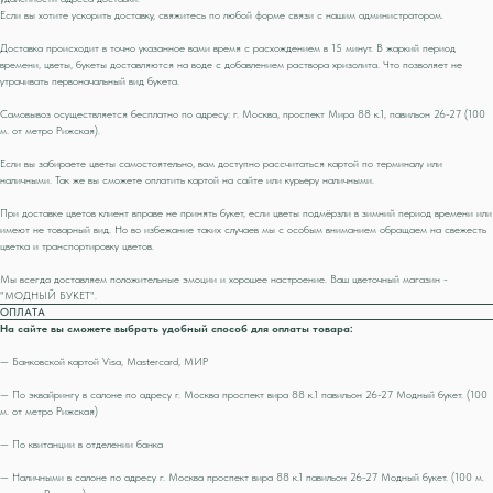
Если вы хотите ускорить доставку, свяжитесь по любой форме связи с нашим администратором.
Доставка происходит в точно указанное вами время с расхождением в 15 минут. В жаркий период
времени, цветы, букеты доставляются на воде с добавлением раствора хризолита. Что позволяет не
утрачивать первоначальный вид букета.
Самовывоз осуществляется бесплатно по адресу: г. Москва, проспект Мира 88 к.1, павильон 26-27 (100
м. от метро Рижская).
Если вы забираете цветы самостоятельно, вам доступно рассчитаться картой по терминалу или
наличными. Так же вы сможете оплатить картой на сайте или курьеру наличными.
При доставке цветов клиент вправе не принять букет, если цветы подмёрзли в зимний период времени или
имеют не товарный вид. Но во избежание таких случаев мы с особым вниманием обращаем на свежесть
цветка и транспортировку цветов.
Мы всегда доставляем положительные эмоции и хорошее настроение. Ваш цветочный магазин -
"МОДНЫЙ БУКЕТ".
ОПЛАТА
На сайте вы сможете выбрать удобный способ для оплаты товара:
— Банковской картой Visa, Mastercard, МИР
— По эквайрингу в салоне по адресу г. Москва проспект вира 88 к.1 павильон 26-27 Модный букет. (100
м. от метро Рижская)
— По квитанции в отделении банка
— Наличными в салоне по адресу г. Москва проспект вира 88 к.1 павильон 26-27 Модный букет. (100 м.
от метро Рижская)