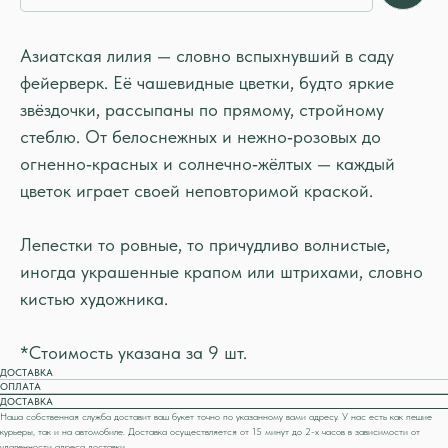
Азиатская лилия — словно вспыхнувший в саду
фейерверк. Её чашевидные цветки, будто яркие
звёздочки, рассыпаны по прямому, стройному
стеблю. От белоснежных и нежно‑розовых до
огненно‑красных и солнечно‑жёлтых — каждый
цветок играет своей неповторимой краской.
Лепестки то ровные, то причудливо волнистые,
иногда украшенные крапом или штрихами, словно
кистью художника.
*Стоимость указана за 9 шт.
ДОСТАВКА
ОПЛАТА
ДОСТАВКА
Наша собственная служба доставит ваш букет точно по указанному вами адресу. У нас есть как пешие
курьеры, так и на автомобиле. Доставка осуществляется от 15 минут до 2-х часов в зависимости от
удаленности адреса доставки.