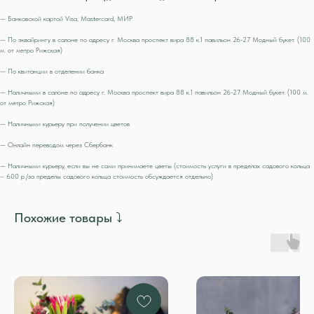
— Банковской картой Visa, Mastercard, МИР
— По эквайрингу в салоне по адресу г. Москва проспект вира 88 к.1 павильон 26-27 Модный букет. (100
м. от метро Рижская)
— По квитанции в отделении банка
— Наличными в салоне по адресу г. Москва проспект вира 88 к.1 павильон 26-27 Модный букет. (100 м.
от метро Рижская)
— Наличными курьеру при получении цветов
— Онлайн переводом через Сбербанк
— Наличными курьеру, если вы не сами принимаете цветы (стоимость услуги в пределах садового кольца
– 600 р./за пределы садового кольца стоимость обсуждается отдельно)
Похожие товары ⤵