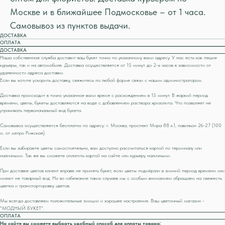
Москве и в ближайшее Подмосковье – от 1 часа.
Самовывоз из пунктов выдачи.
ДОСТАВКА
ОПЛАТА
ДОСТАВКА
Наша собственная служба доставит ваш букет точно по указанному вами адресу. У нас есть как пешие
курьеры, так и на автомобиле. Доставка осуществляется от 15 минут до 2-х часов в зависимости от
удаленности адреса доставки.
Если вы хотите ускорить доставку, свяжитесь по любой форме связи с нашим администратором.
Доставка происходит в точно указанное вами время с расхождением в 15 минут. В жаркий период
времени, цветы, букеты доставляются на воде с добавлением раствора хризолита. Что позволяет не
утрачивать первоначальный вид букета.
Самовывоз осуществляется бесплатно по адресу: г. Москва, проспект Мира 88 к.1, павильон 26-27 (100
м. от метро Рижская).
Если вы забираете цветы самостоятельно, вам доступно рассчитаться картой по терминалу или
наличными. Так же вы сможете оплатить картой на сайте или курьеру наличными.
При доставке цветов клиент вправе не принять букет, если цветы подмёрзли в зимний период времени или
имеют не товарный вид. Но во избежание таких случаев мы с особым вниманием обращаем на свежесть
цветка и транспортировку цветов.
Мы всегда доставляем положительные эмоции и хорошее настроение. Ваш цветочный магазин -
"МОДНЫЙ БУКЕТ".
ОПЛАТА
На сайте вы сможете выбрать удобный способ для оплаты товара: