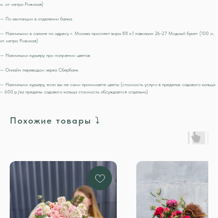
м. от метро Рижская)
— По квитанции в отделении банка
— Наличными в салоне по адресу г. Москва проспект вира 88 к.1 павильон 26-27 Модный букет. (100 м.
от метро Рижская)
— Наличными курьеру при получении цветов
— Онлайн переводом через Сбербанк
— Наличными курьеру, если вы не сами принимаете цветы (стоимость услуги в пределах садового кольца
– 600 р./за пределы садового кольца стоимость обсуждается отдельно)
Похожие товары ⤵