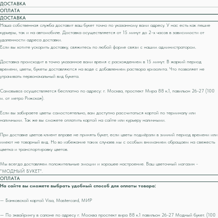
ДОСТАВКА
ОПЛАТА
ДОСТАВКА
Наша собственная служба доставит ваш букет точно по указанному вами адресу. У нас есть как пешие
курьеры, так и на автомобиле. Доставка осуществляется от 15 минут до 2-х часов в зависимости от
удаленности адреса доставки.
Если вы хотите ускорить доставку, свяжитесь по любой форме связи с нашим администратором.
Доставка происходит в точно указанное вами время с расхождением в 15 минут. В жаркий период
времени, цветы, букеты доставляются на воде с добавлением раствора хризолита. Что позволяет не
утрачивать первоначальный вид букета.
Самовывоз осуществляется бесплатно по адресу: г. Москва, проспект Мира 88 к.1, павильон 26-27 (100
м. от метро Рижская).
Если вы забираете цветы самостоятельно, вам доступно рассчитаться картой по терминалу или
наличными. Так же вы сможете оплатить картой на сайте или курьеру наличными.
При доставке цветов клиент вправе не принять букет, если цветы подмёрзли в зимний период времени или
имеют не товарный вид. Но во избежание таких случаев мы с особым вниманием обращаем на свежесть
цветка и транспортировку цветов.
Мы всегда доставляем положительные эмоции и хорошее настроение. Ваш цветочный магазин -
"МОДНЫЙ БУКЕТ".
ОПЛАТА
На сайте вы сможете выбрать удобный способ для оплаты товара:
— Банковской картой Visa, Mastercard, МИР
— По эквайрингу в салоне по адресу г. Москва проспект вира 88 к.1 павильон 26-27 Модный букет. (100