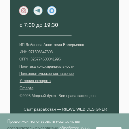
c 7:00 до 19:30
ИП Лобанова Анастасия Валерьевна
ИНН 971508647303
ОГРН 325774600041996
Политика конфиденциальности
Пользовательское соглашение
Условия возврата
Оферта
©2026 Модный букет. Все права защищены.
Сайт разработан — RIEWE WEB DESIGNER
Продолжая использовать наш сайт, вы
*Instagram - соц.сеть, признана
экстремистской организацией и запрещена на
соглашаетесь с условиями
обработки куки-
территории РФ